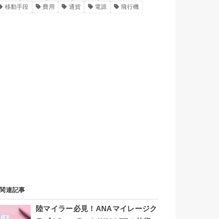
移動手段
費用
通貨
電源
飛行機
関連記事
陸マイラー必見！ANAマイレージク