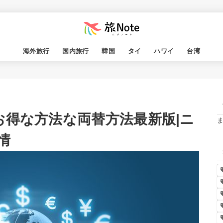
海外旅行
国内旅行
韓国
タイ
ハワイ
台湾
お得な方法な両替方法最新版|ニ
情