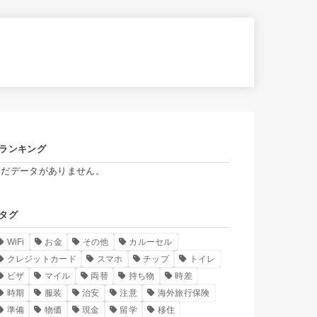
ランキング
まだデータがありません。
タグ
WiFi
お金
その他
カルーセル
クレジットカード
スマホ
チップ
トイレ
ビザ
マイル
両替
持ち物
時差
時期
服装
治安
注意
海外旅行保険
準備
物価
現金
留学
移住