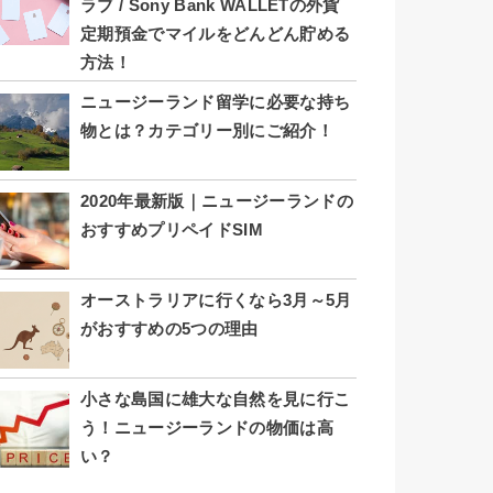
ラブ / Sony Bank WALLETの外貨
定期預金でマイルをどんどん貯める
方法！
ニュージーランド留学に必要な持ち
物とは？カテゴリー別にご紹介！
2020年最新版｜ニュージーランドの
おすすめプリペイドSIM
オーストラリアに行くなら3月～5月
がおすすめの5つの理由
小さな島国に雄大な自然を見に行こ
う！ニュージーランドの物価は高
い？