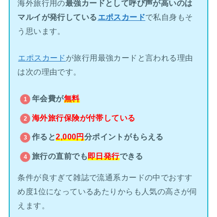
海外旅行用の
最強カードとして呼び声が高いのは
マルイが発行している
エポスカード
で私自身もそ
う思います。
エポスカード
が旅行用最強カードと言われる理由
は次の理由です。
年会費が
無料
海外旅行保険が
付帯している
作ると
2,000円
分ポイントがもらえる
旅行の直前でも
即日発行
できる
条件が良すぎて雑誌で流通系カードの中でおすす
め度1位になっているあたりからも人気の高さが伺
えます。