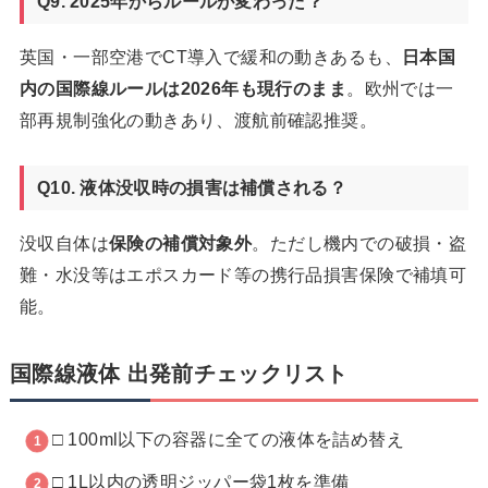
Q9. 2025年からルールが変わった？
英国・一部空港でCT導入で緩和の動きあるも、
日本国
内の国際線ルールは2026年も現行のまま
。欧州では一
部再規制強化の動きあり、渡航前確認推奨。
Q10. 液体没収時の損害は補償される？
没収自体は
保険の補償対象外
。ただし機内での破損・盗
難・水没等はエポスカード等の携行品損害保険で補填可
能。
国際線液体 出発前チェックリスト
□ 100ml以下の容器に全ての液体を詰め替え
□ 1L以内の透明ジッパー袋1枚を準備