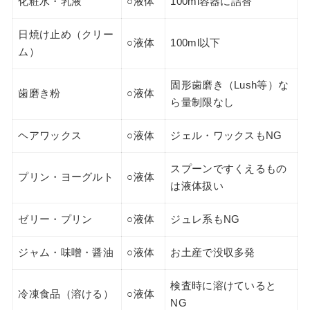
化粧水・乳液
○液体
100ml容器に詰替
日焼け止め（クリー
○液体
100ml以下
ム）
固形歯磨き（Lush等）な
歯磨き粉
○液体
ら量制限なし
ヘアワックス
○液体
ジェル・ワックスもNG
スプーンですくえるもの
プリン・ヨーグルト
○液体
は液体扱い
ゼリー・プリン
○液体
ジュレ系もNG
ジャム・味噌・醤油
○液体
お土産で没収多発
検査時に溶けていると
冷凍食品（溶ける）
○液体
NG