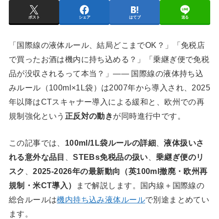
ポスト
シェア
はてブ
送る
「国際線の液体ルール、結局どこまでOK？」「免税店
で買ったお酒は機内に持ち込める？」「乗継ぎ便で免税
品が没収されるって本当？」—— 国際線の液体持ち込
みルール（100ml×1L袋）は2007年から導入され、2025
年以降はCTスキャナー導入による緩和と、欧州での再
規制強化という
正反対の動き
が同時進行中です。
この記事では、
100ml/1L袋ルールの詳細
、
液体扱いさ
れる意外な品目
、
STEBs免税品の扱い
、
乗継ぎ便のリ
スク
、
2025-2026年の最新動向（英100ml撤廃・欧州再
規制・米CT導入）
まで解説します。国内線＋国際線の
総合ルールは
機内持ち込み液体ルール
で別途まとめてい
ます。