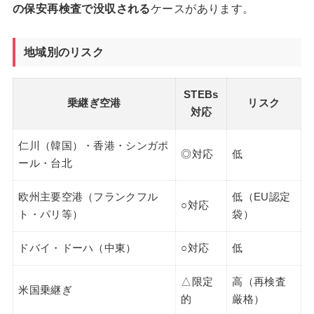
の保安再検査で没収される
ケースがあります。
地域別のリスク
STEBs
乗継ぎ空港
リスク
対応
仁川（韓国）・香港・シンガポ
◎対応
低
ール・台北
欧州主要空港（フランクフル
低（EU認定
○対応
ト・パリ等）
袋）
ドバイ・ドーハ（中東）
○対応
低
△限定
高（再検査
米国乗継ぎ
的
厳格）