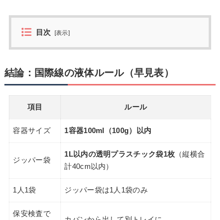
目次
[
表示
]
結論：国際線の液体ルール（早見表）
項目
ルール
容器サイズ
1容器100ml（100g）以内
1L以内の透明プラスチック袋1枚
（縦横合
ジッパー袋
計40cm以内）
1人1袋
ジッパー袋は1人1袋のみ
保安検査で
カバンから出して別トレイに