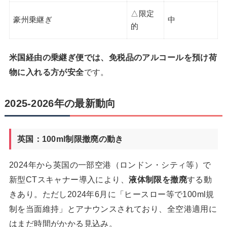
△限定
豪州乗継ぎ
中
的
米国経由の乗継ぎ便では、免税品のアルコールを預け荷
物に入れる方が安全
です。
2025-2026年の最新動向
英国：100ml制限撤廃の動き
2024年から英国の一部空港（ロンドン・シティ等）で
新型CTスキャナー導入により、
液体制限を撤廃
する動
きあり。ただし2024年6月に「ヒースロー等で100ml規
制を当面維持」とアナウンスされており、全空港適用に
はまだ時間がかかる見込み。