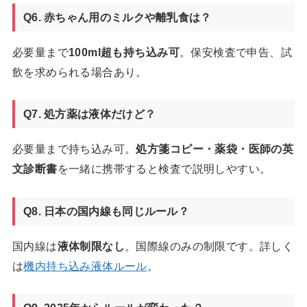
Q6. 赤ちゃん用のミルクや離乳食は？
必要量まで
100ml超も持ち込み可
。保安検査で申告、試
飲を求められる場合あり。
Q7. 処方薬は液体だけど？
必要量まで持ち込み可。
処方箋コピー・薬袋・医師の英
文診断書
を一緒に携帯すると検査で説明しやすい。
Q8. 日本の国内線も同じルール？
国内線は
液体制限なし
。国際線のみの制限です。詳しく
は
機内持ち込み液体ルール
。