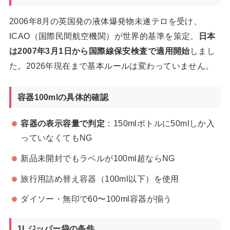
2006年8月の英国発の液体爆発物未遂テロを受け、
ICAO（国際民間航空機関）が世界的基準を策定。
日本
は2007年3月1日から国際線保安検査で適用開始
しまし
た。2026年現在まで基本ルールは変わっていません。
容器100mlの具体的確認
容器の表示容量で判定
：150mlボトルに50mlしか入
っていなくてもNG
新品未開封でもラベルが100ml超ならNG
旅行用詰め替え容器（100ml以下）を使用
ダイソー・無印で60〜100ml容器が揃う
1Lジッパー袋の条件