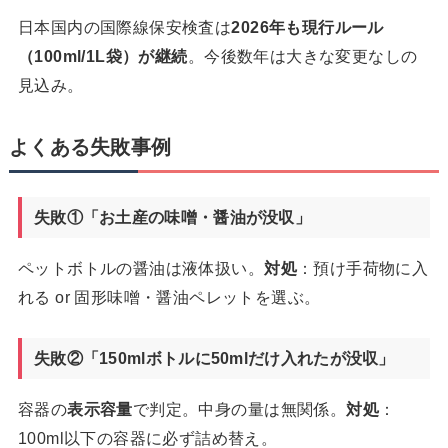
日本国内の国際線保安検査は
2026年も現行ルール
（100ml/1L袋）が継続
。今後数年は大きな変更なしの
見込み。
よくある失敗事例
失敗①「お土産の味噌・醤油が没収」
ペットボトルの醤油は液体扱い。
対処
：預け手荷物に入
れる or 固形味噌・醤油ペレットを選ぶ。
失敗②「150mlボトルに50mlだけ入れたが没収」
容器の
表示容量
で判定。中身の量は無関係。
対処
：
100ml以下の容器に必ず詰め替え。