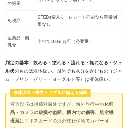
の提示
STEBs袋入り・レシート同封なら容量制
免税品
限なし
医薬品・離
申告で100ml超可（必要量）
乳食
判定の基本
：
飲める・塗れる・流れる・塊になる・ジェ
ル状
のものは液体扱い。固体でも水分を含むもの（ジャ
ム・プリン・ゼリー・ヨーグルト等）は液体扱い。
液体没収＋機内トラブルに備える保険
液体没収は補償対象外ですが、海外旅行中の
化粧
品・カメラの破損や盗難、機内での傷害、航空機
遅延
はエポスカードの海外旅行保険でカバー可