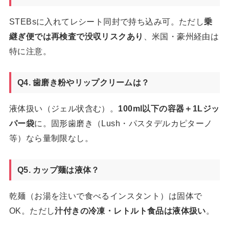
STEBsに入れてレシート同封で持ち込み可。ただし
乗
継ぎ便では再検査で没収リスクあり
、米国・豪州経由は
特に注意。
Q4. 歯磨き粉やリップクリームは？
液体扱い（ジェル状含む）。
100ml以下の容器＋1Lジッ
パー袋
に。固形歯磨き（Lush・パスタデルカピターノ
等）なら量制限なし。
Q5. カップ麺は液体？
乾麺（お湯を注いで食べるインスタント）は固体で
OK。ただし
汁付きの冷凍・レトルト食品は液体扱い
。