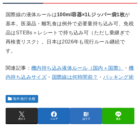
国際線の液体ルールは
100ml容器×1Lジッパー袋1枚
が
基本。医薬品・離乳食は例外で必要量持ち込み可、免税
品はSTEBs＋レシートで持ち込み可（ただし乗継ぎで
再検査リスク）。日本は2026年も現行ルール継続で
す。
関連記事：
機内持ち込み液体ルール（国内＋国際）
・
機
内持ち込みサイズ
・
国際線は何時間前？
・
パッキング術
海外旅行全般
ポスト
シェア
はてブ
送る