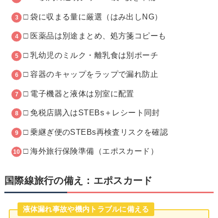
□ 袋に収まる量に厳選（はみ出しNG）
□ 医薬品は別途まとめ、処方箋コピーも
□ 乳幼児のミルク・離乳食は別ポーチ
□ 容器のキャップをラップで漏れ防止
□ 電子機器と液体は別室に配置
□ 免税店購入はSTEBs＋レシート同封
□ 乗継ぎ便のSTEBs再検査リスクを確認
□ 海外旅行保険準備（エポスカード）
国際線旅行の備え：エポスカード
液体漏れ事故や機内トラブルに備える