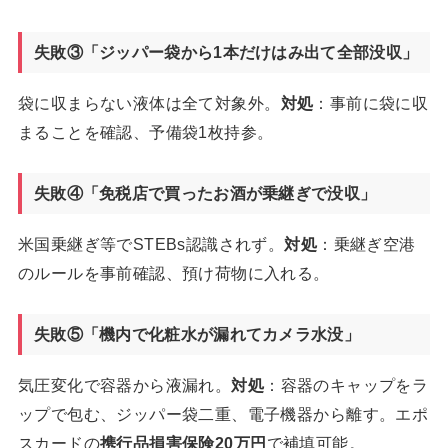
失敗③「ジッパー袋から1本だけはみ出て全部没収」
袋に収まらない液体は全て対象外。
対処
：事前に袋に収
まることを確認、予備袋1枚持参。
失敗④「免税店で買ったお酒が乗継ぎで没収」
米国乗継ぎ等でSTEBs認識されず。
対処
：乗継ぎ空港
のルールを事前確認、預け荷物に入れる。
失敗⑤「機内で化粧水が漏れてカメラ水没」
気圧変化で容器から液漏れ。
対処
：容器のキャップをラ
ップで包む、ジッパー袋二重、電子機器から離す。エポ
スカードの
携行品損害保険20万円
で補填可能。