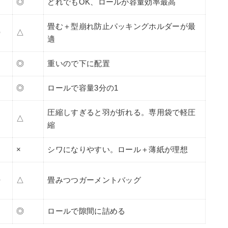
◎
どれでもOK、ロールが容量効率最高
畳む＋型崩れ防止パッキングホルダーが最
◎
△
適
◎
重いので下に配置
◎
ロールで容量3分の1
圧縮しすぎると羽が折れる。専用袋で軽圧
△
縮
△
×
シワになりやすい。ロール＋薄紙が理想
◎
△
畳みつつガーメントバッグ
△
◎
ロールで隙間に詰める