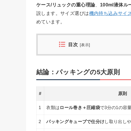
ケース/リュックの重心理論
、
100ml液体
説します。サイズ選びは
機内持ち込みサイ
めています。
目次
[
表示
]
結論：パッキングの5大原則
#
原則
1
衣類は
ロール巻き＋圧縮袋
で3分の1の容
2
パッキングキューブで仕分け
し取り出し