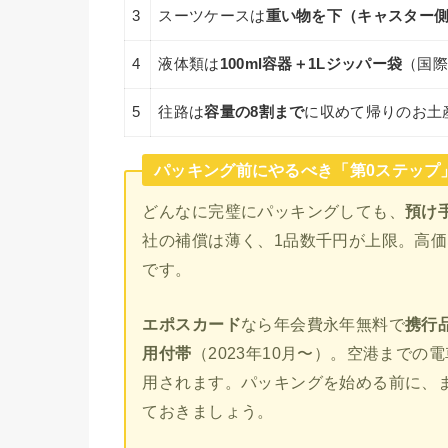
3
スーツケースは
重い物を下（キャスター
4
液体類は
100ml容器＋1Lジッパー袋
（国
5
往路は
容量の8割まで
に収めて帰りのお土
パッキング前にやるべき「第0ステップ
どんなに完璧にパッキングしても、
預け
社の補償は薄く、1品数千円が上限。高価
です。
エポスカード
なら年会費永年無料で
携行品
用付帯
（2023年10月〜）。空港まで
用されます。パッキングを始める前に、
ておきましょう。