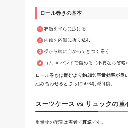
ロール巻きの基本
衣類を平らに広げる
両袖を内側に折り込む
裾から端に向かってきつく巻く
ゴム or バンドで留める（不要なら省略
ロール巻きは
畳むより約30%容量効率が良
組み合わせるとさらに50%削減可能。
スーツケース vs リュックの重
重量物の配置は両者で
真逆
です。