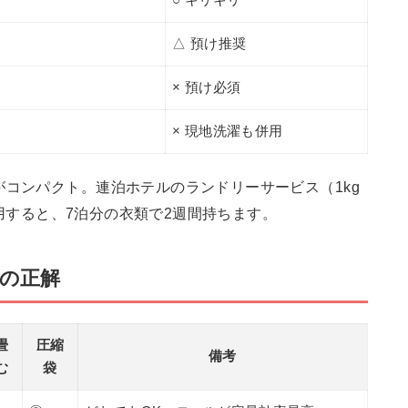
△ 預け推奨
× 預け必須
× 現地洗濯も併用
がコンパクト。連泊ホテルのランドリーサービス（1kg
を活用すると、7泊分の衣類で2週間持ちます。
別の正解
畳
圧縮
備考
む
袋