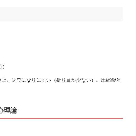
可）
い
上、シワになりにくい（折り目が少ない）。圧縮袋と
心理論