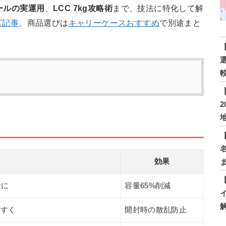
ルールの実運用
、
LCC 7kg攻略術
まで、技法に特化して解
ズ記事
、商品選びは
キャリーケースおすすめ
で別途まと
効果
量に
容量65%削減
やすく
開封時の散乱防止