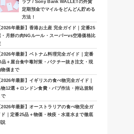
ラブ / Sony Bank WALLETの外貨
定期預金でマイルをどんどん貯める
方法！
【2026年最新】香港お土産 完全ガイド｜定番25
選・月餅の肉NGルール・スーパーvs空港価格比
較
【2026年最新】ベトナム料理完全ガイド｜定番
20品＋屋台食中毒対策・パクチー抜き注文・現
地物価まで
【2026年最新】イギリスの食べ物完全ガイド｜
名物12選＋ロンドン食費・パブ作法・持込規制
まで
【2026年最新】オーストラリアの食べ物完全ガ
イド｜定番25品＋物価・検疫・水道水まで徹底
解説