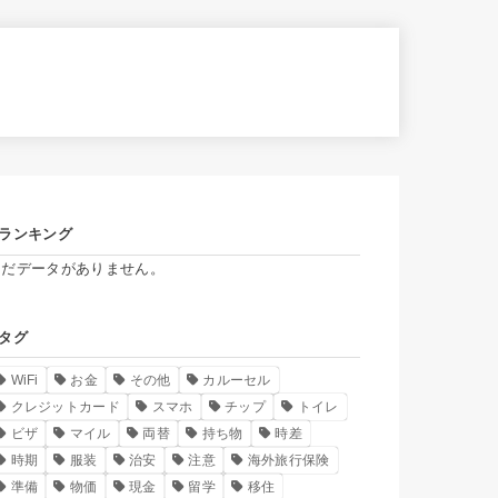
ランキング
まだデータがありません。
タグ
WiFi
お金
その他
カルーセル
クレジットカード
スマホ
チップ
トイレ
ビザ
マイル
両替
持ち物
時差
時期
服装
治安
注意
海外旅行保険
準備
物価
現金
留学
移住