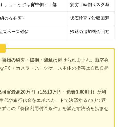
側）
、リュックは
背中側・上部
疲労・転倒リスク減
際線のみ必須）
保安検査で没収回避
産スペース確保
帰路の追加料金回避
」
手荷物の紛失・破損・遅延
は避けられません。航空会
なPC・カメラ・スーツケース本体の損害は自己負担
損害最高20万円（1品10万円・免責3,000円）
が
利
の電車代や旅行代金をエポスカードで決済するだけで適
まずこの「保険利用付帯条件」を満たす決済を済ませ