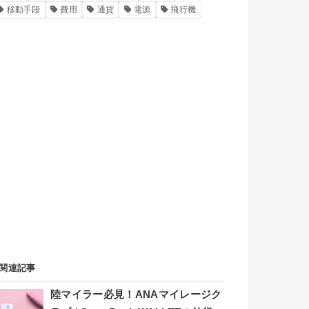
移動手段
費用
通貨
電源
飛行機
関連記事
陸マイラー必見！ANAマイレージク