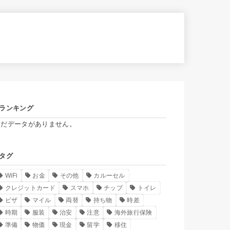
ランキング
まだデータがありません。
タグ
WiFi
お金
その他
カルーセル
クレジットカード
スマホ
チップ
トイレ
ビザ
マイル
両替
持ち物
時差
時期
服装
治安
注意
海外旅行保険
準備
物価
現金
留学
移住