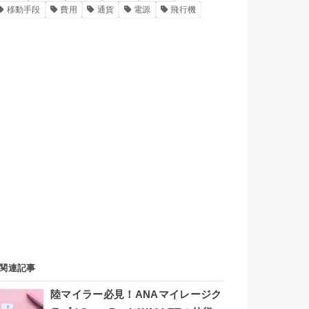
移動手段
費用
通貨
電源
飛行機
関連記事
陸マイラー必見！ANAマイレージク