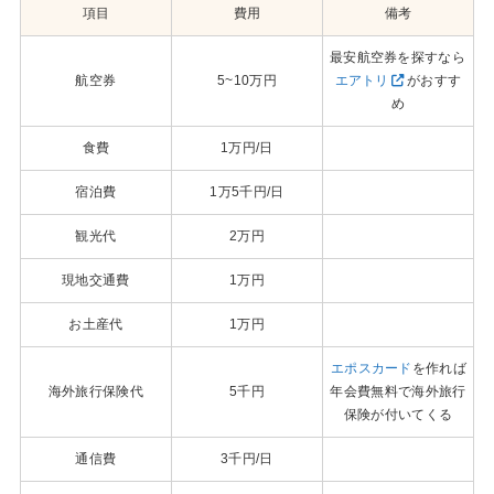
項目
費用
備考
最安航空券を探すなら
航空券
5~10万円
エアトリ
がおすす
め
食費
1万円/日
宿泊費
1万5千円/日
観光代
2万円
現地交通費
1万円
お土産代
1万円
エポスカード
を作れば
海外旅行保険代
5千円
年会費無料で海外旅行
保険が付いてくる
通信費
3千円/日