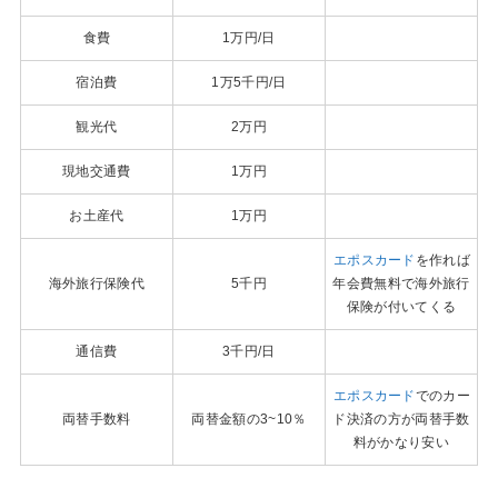
食費
1万円/日
宿泊費
1万5千円/日
観光代
2万円
現地交通費
1万円
お土産代
1万円
エポスカード
を作れば
海外旅行保険代
5千円
年会費無料で海外旅行
保険が付いてくる
通信費
3千円/日
エポスカード
でのカー
両替手数料
両替金額の3~10％
ド決済の方が両替手数
料がかなり安い