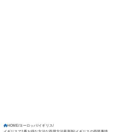
HOME
ヨーロッパ
イギリス
イギリスで1番お得な方法な両替方法最新版|イギリスの両替事情