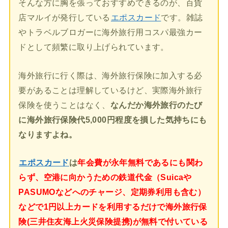
そんな方に胸を張っておすすめできるのが、百貨
店マルイが発行している
エポスカード
です。雑誌
やトラベルブロガーに海外旅行用コスパ最強カー
ドとして頻繁に取り上げられています。
海外旅行に行く際は、海外旅行保険に加入する必
要があることは理解しているけど、実際海外旅行
保険を使うことはなく、
なんだか海外旅行のたび
に海外旅行保険代5,000円程度を損した気持ちにも
なりますよね。
エポスカード
は
年会費が永年無料であるにも関わ
らず、空港に向かうための鉄道代金（Suicaや
PASUMOなどへのチャージ、定期券利用も含む）
などで1円以上カードを利用するだけで海外旅行保
険(三井住友海上火災保険提携)が無料で付いている