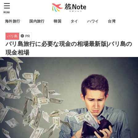
MENU
海外旅行
国内旅行
韓国
タイ
ハワイ
台湾
バリ島
PR
バリ島旅行に必要な現金の相場最新版|バリ島の
現金相場