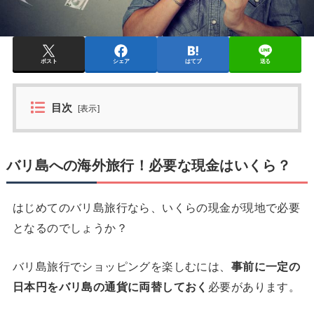
ポスト
シェア
はてブ
送る
目次
[
表示
]
バリ島への海外旅行！必要な現金はいくら？
はじめてのバリ島旅行なら、いくらの現金が現地で必要
となるのでしょうか？
バリ島旅行でショッピングを楽しむには、
事前に一定の
日本円をバリ島の通貨に両替しておく
必要があります。