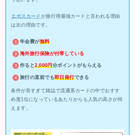
エポスカード
が旅行用最強カードと言われる理由
は次の理由です。
年会費が
無料
海外旅行保険が
付帯している
作ると
2,000円
分ポイントがもらえる
旅行の直前でも
即日発行
できる
条件が良すぎて雑誌で流通系カードの中でおすす
め度1位になっているあたりからも人気の高さが伺
えます。