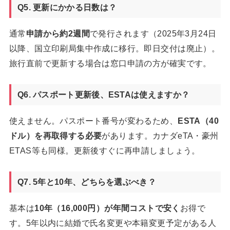
Q5. 更新にかかる日数は？
通常
申請から約2週間
で発行されます（2025年3月24日
以降、国立印刷局集中作成に移行。即日交付は廃止）。
旅行直前で更新する場合は窓口申請の方が確実です。
Q6. パスポート更新後、ESTAは使えますか？
使えません。パスポート番号が変わるため、
ESTA（40
ドル）を再取得する必要
があります。カナダeTA・豪州
ETAS等も同様。更新後すぐに再申請しましょう。
Q7. 5年と10年、どちらを選ぶべき？
基本は
10年（16,000円）が年間コストで安く
お得で
す。5年以内に結婚で氏名変更や本籍変更予定がある人