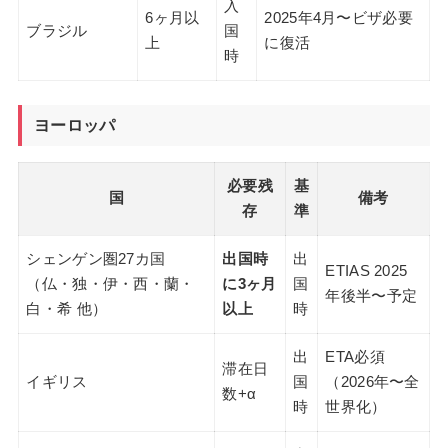
入
6ヶ月以
2025年4月〜ビザ必要
ブラジル
国
上
に復活
時
ヨーロッパ
必要残
基
国
備考
存
準
シェンゲン圏27カ国
出国時
出
ETIAS 2025
（仏・独・伊・西・蘭・
に3ヶ月
国
年後半〜予定
白・希 他）
以上
時
出
ETA必須
滞在日
イギリス
国
（2026年〜全
数+α
時
世界化）