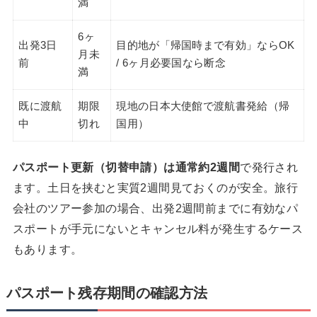
満
6ヶ
出発3日
目的地が「帰国時まで有効」ならOK
月未
前
/ 6ヶ月必要国なら断念
満
既に渡航
期限
現地の日本大使館で渡航書発給（帰
中
切れ
国用）
パスポート更新（切替申請）は通常約2週間
で発行され
ます。土日を挟むと実質2週間見ておくのが安全。旅行
会社のツアー参加の場合、出発2週間前までに有効なパ
スポートが手元にないとキャンセル料が発生するケース
もあります。
パスポート残存期間の確認方法