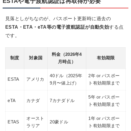
ESTAや電子渡航認証は再取得が必要
見落としがちなのが、パスポート更新時に過去の
ESTA・ETA・eTA等の電子渡航認証が自動失効
する点
です。
料金（2026年4
制度
対象国
有効期限
月時点）
40ドル（2025年
2年 or パスポー
ESTA
アメリカ
9月〜値上げ）
ト有効期限まで
5年 or パスポー
eTA
カナダ
7カナダドル
ト有効期限まで
オースト
1年 or パスポー
ETAS
20豪ドル
ラリア
ト有効期限まで