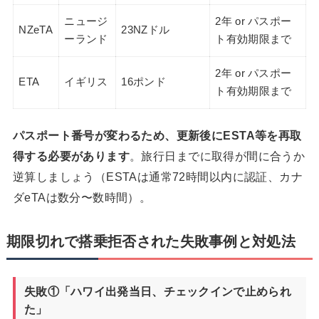
ニュージ
2年 or パスポー
NZeTA
23NZドル
ーランド
ト有効期限まで
2年 or パスポー
ETA
イギリス
16ポンド
ト有効期限まで
パスポート番号が変わるため、更新後にESTA等を再取
得する必要があります
。旅行日までに取得が間に合うか
逆算しましょう（ESTAは通常72時間以内に認証、カナ
ダeTAは数分〜数時間）。
期限切れで搭乗拒否された失敗事例と対処法
失敗①「ハワイ出発当日、チェックインで止められ
た」