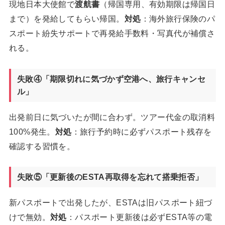
現地日本大使館で
渡航書
（帰国専用、有効期限は帰国日
まで）を発給してもらい帰国。
対処
：海外旅行保険のパ
スポート紛失サポートで再発給手数料・写真代が補償さ
れる。
失敗④「期限切れに気づかず空港へ、旅行キャンセ
ル」
出発前日に気づいたが間に合わず。ツアー代金の取消料
100%発生。
対処
：旅行予約時に必ずパスポート残存を
確認する習慣を。
失敗⑤「更新後のESTA再取得を忘れて搭乗拒否」
新パスポートで出発したが、ESTAは旧パスポート紐づ
けで無効。
対処
：パスポート更新後は必ずESTA等の電