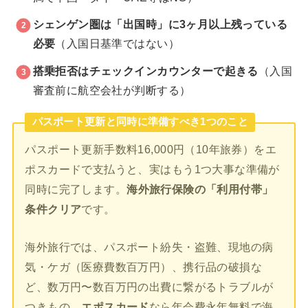
シェンゲン圏は「出国時」に3ヶ月以上残っている
必要
（入国日基準ではない）
搭乗拒否はチェックインカウンターで起きる
（入国
審査前に航空会社が判断する）
パスポート更新と同時に準備すべき1つのこと
パスポート更新手数料16,000円（10年旅券）をエ
ポスカードで支払うと、実はもう1つ大事な準備が
同時に完了します。
海外旅行保険の「利用付帯」
条件クリア
です。
海外旅行では、パスポート紛失・盗難、現地の病
気・ケガ（医療費数百万円）、携行品の破損な
ど、数万円〜数百万円の出費に繋がるトラブルが
つきもの。
エポスカード
なら年会費永年無料で海