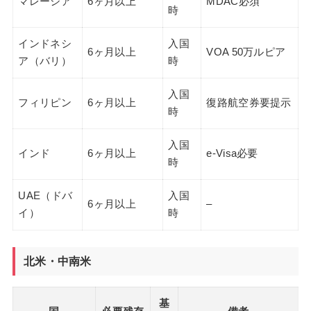
マレーシア
6ヶ月以上
MDAC必須
時
インドネシ
入国
6ヶ月以上
VOA 50万ルピア
ア（バリ）
時
入国
フィリピン
6ヶ月以上
復路航空券要提示
時
入国
インド
6ヶ月以上
e-Visa必要
時
UAE（ドバ
入国
6ヶ月以上
–
イ）
時
北米・中南米
基