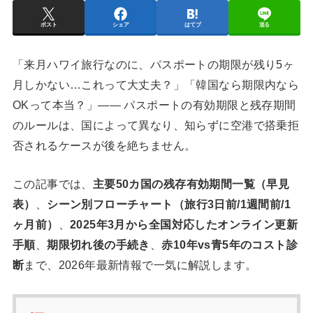
ポスト
シェア
はてブ
送る
「来月ハワイ旅行なのに、パスポートの期限が残り5ヶ
月しかない…これって大丈夫？」「韓国なら期限内なら
OKって本当？」—— パスポートの有効期限と残存期間
のルールは、国によって異なり、知らずに空港で搭乗拒
否されるケースが後を絶ちません。
この記事では、
主要50カ国の残存有効期間一覧（早見
表）
、
シーン別フローチャート（旅行3日前/1週間前/1
ヶ月前）
、
2025年3月から全国対応したオンライン更新
手順
、
期限切れ後の手続き
、
赤10年vs青5年のコスト診
断
まで、2026年最新情報で一気に解説します。