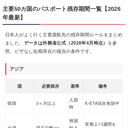
主要50カ国のパスポート残存期間一覧【2026
年最新】
日本人がよく行く主要渡航先の残存期間ルールをまとめ
ました。
データは外務省公式（2026年4月時点）
を参
照。ビザなし短期滞在の場合の条件です。
アジア
国
必要残存
基準
備考
入国
韓国
3ヶ月以上
K-ETA現在免除中
時
帰国
実務上+1週間を
台湾
滞在日数+α
時ま