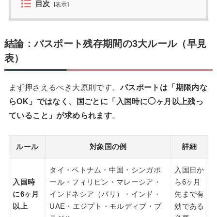
目次
[
表示
]
結論：パスポート残存期間の3大ルール（早見
表）
まず押さえるべき大原則です。
パスポートは「期限内な
らOK」ではなく、国ごとに「入国時に◯ヶ月以上残っ
ていること」が求められます
。
ルール
対象国の例
詳細
タイ・ベトナム・中国・シンガポ
入国日か
入国時
ール・フィリピン・マレーシア・
ら6ヶ月
に6ヶ月
インドネシア（バリ）・インド・
先まで有
以上
UAE・エジプト・モルディブ・ブ
効である