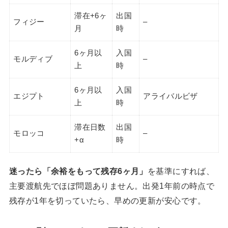
滞在+6ヶ
出国
フィジー
–
月
時
6ヶ月以
入国
モルディブ
–
上
時
6ヶ月以
入国
エジプト
アライバルビザ
上
時
滞在日数
出国
モロッコ
–
+α
時
迷ったら「余裕をもって残存6ヶ月」
を基準にすれば、
主要渡航先でほぼ問題ありません。出発1年前の時点で
残存が1年を切っていたら、早めの更新が安心です。