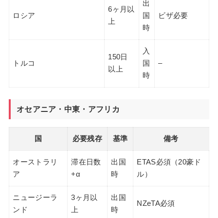
出
6ヶ月以
ロシア
国
ビザ必要
上
時
入
150日
トルコ
国
–
以上
時
オセアニア・中東・アフリカ
国
必要残存
基準
備考
オーストラリ
滞在日数
出国
ETAS必須（20豪ド
ア
+α
時
ル）
ニュージーラ
3ヶ月以
出国
NZeTA必須
ンド
上
時