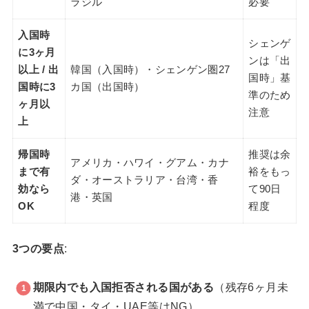
ラジル
必要
入国時
シェンゲ
に3ヶ月
ンは「出
以上 / 出
韓国（入国時）・シェンゲン圏27
国時」基
国時に3
カ国（出国時）
準のため
ヶ月以
注意
上
帰国時
推奨は余
アメリカ・ハワイ・グアム・カナ
まで有
裕をもっ
ダ・オーストラリア・台湾・香
効なら
て90日
港・英国
OK
程度
3つの要点
:
期限内でも入国拒否される国がある
（残存6ヶ月未
満で中国・タイ・UAE等はNG）