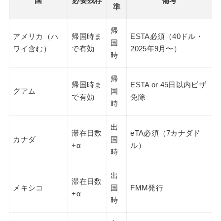
国
必要残存
備考
準
帰
アメリカ（ハ
帰国時ま
ESTA必須（40ドル・
国
ワイ含む）
で有効
2025年9月〜）
時
帰
帰国時ま
ESTA or 45日以内ビザ
グアム
国
で有効
免除
時
出
滞在日数
eTA必須（7カナダド
カナダ
国
+α
ル）
時
出
滞在日数
メキシコ
国
FMM発行
+α
時