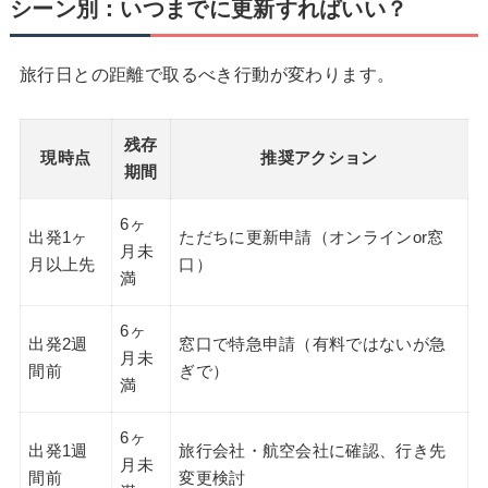
シーン別：いつまでに更新すればいい？
旅行日との距離で取るべき行動が変わります。
残存
現時点
推奨アクション
期間
6ヶ
出発1ヶ
ただちに更新申請（オンラインor窓
月未
月以上先
口）
満
6ヶ
出発2週
窓口で特急申請（有料ではないが急
月未
間前
ぎで）
満
6ヶ
出発1週
旅行会社・航空会社に確認、行き先
月未
間前
変更検討