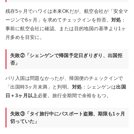
残存5ヶ月でハワイは本来OKだが、航空会社が「安全マ
ージンで6ヶ月」を求めてチェックインを拒否。
対処
：
事前に航空会社に確認、または目的地国の基準より1ヶ
月多めを目安に。
失敗②「シェンゲンで帰国予定日ぎりぎり、出国拒
否」
パリ入国は問題なかったが、帰国便のチェックインで
「出国時3ヶ月未満」と判明。
対処
：シェンゲンは
出国
日＋3ヶ月以上
必要。旅行全期間で余裕をもつ。
失敗③「タイ旅行中にパスポート盗難、期限も1ヶ月
切っていた」