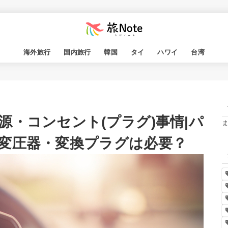
海外旅行
国内旅行
韓国
タイ
ハワイ
台湾
・コンセント(プラグ)事情|パ
変圧器・変換プラグは必要？