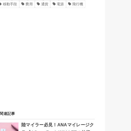
移動手段
費用
通貨
電源
飛行機
関連記事
陸マイラー必見！ANAマイレージク