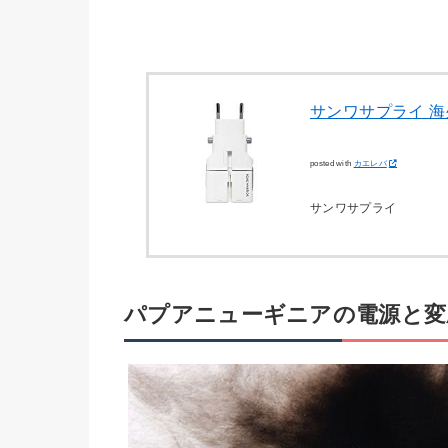
サンワサプライ 海
posted with
カエレバ
サンワサプライ
パプアニューギニアの電源と変