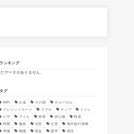
ランキング
まだデータがありません。
タグ
WiFi
お金
その他
カルーセル
クレジットカード
スマホ
チップ
トイレ
ビザ
マイル
両替
持ち物
時差
時期
服装
治安
注意
海外旅行保険
準備
物価
現金
留学
移住