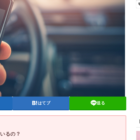
はてブ
送る
はいるの？