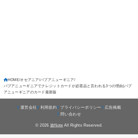
HOME
オセアニア
パプアニューギニア
パプアニューギニアでクレジットカードが必需品と言われる3つの理由|パプ
アニューギニアのカード最新版
運営会社
利用規約
プライバシーポリシー
広告掲載
問い合わせ
© 2026
旅Note
All Rights Reserved.