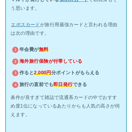
う思います。
エポスカード
が旅行用最強カードと言われる理由
は次の理由です。
年会費が
無料
海外旅行保険が
付帯している
作ると
2,000円
分ポイントがもらえる
旅行の直前でも
即日発行
できる
条件が良すぎて雑誌で流通系カードの中でおすす
め度1位になっているあたりからも人気の高さが伺
えます。