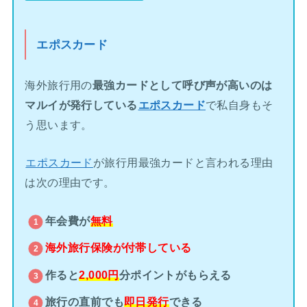
エポスカード
海外旅行用の
最強カードとして呼び声が高いのは
マルイが発行している
エポスカード
で私自身もそ
う思います。
エポスカード
が旅行用最強カードと言われる理由
は次の理由です。
年会費が
無料
海外旅行保険が
付帯している
作ると
2,000円
分ポイントがもらえる
旅行の直前でも
即日発行
できる