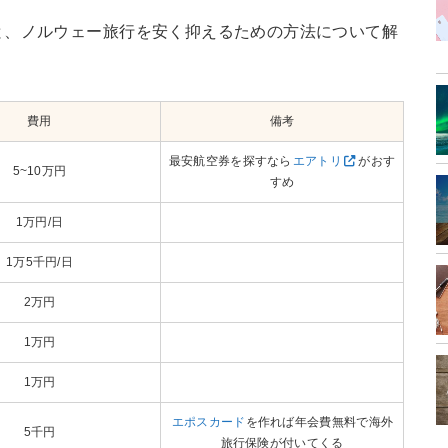
と、ノルウェー旅行を安く抑えるための方法について解
費用
備考
最安航空券を探すなら
エアトリ
がおす
5~10万円
すめ
1万円/日
1万5千円/日
2万円
1万円
1万円
エポスカード
を作れば年会費無料で海外
5千円
旅行保険が付いてくる