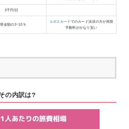
3千円/日
エポスカード
でのカード決済の方が両替
替金額の3~10％
手数料がかなり安い
その内訳は?