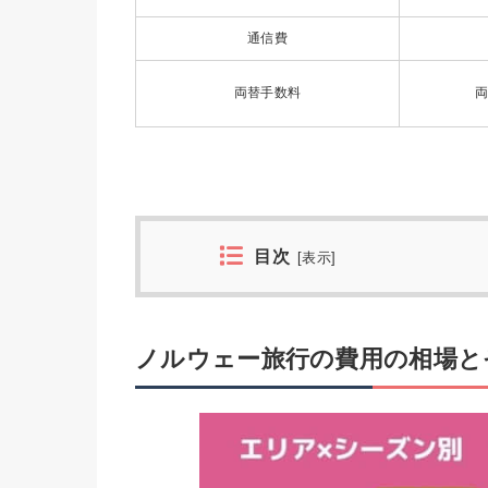
通信費
両替手数料
両
目次
[
表示
]
ノルウェー旅行の費用の相場と