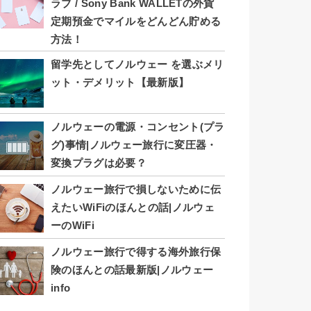
ラブ / Sony Bank WALLETの外貨
定期預金でマイルをどんどん貯める
方法！
留学先としてノルウェー を選ぶメリ
ット・デメリット【最新版】
ノルウェーの電源・コンセント(プラ
グ)事情|ノルウェー旅行に変圧器・
変換プラグは必要？
ノルウェー旅行で損しないために伝
えたいWiFiのほんとの話|ノルウェ
ーのWiFi
ノルウェー旅行で得する海外旅行保
険のほんとの話最新版|ノルウェー
info