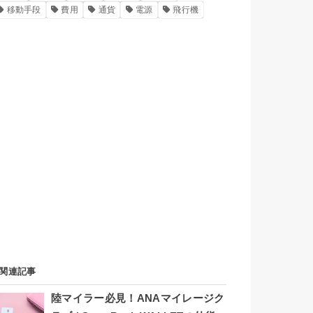
移動手段
費用
通貨
電源
飛行機
関連記事
陸マイラー必見！ANAマイレージク