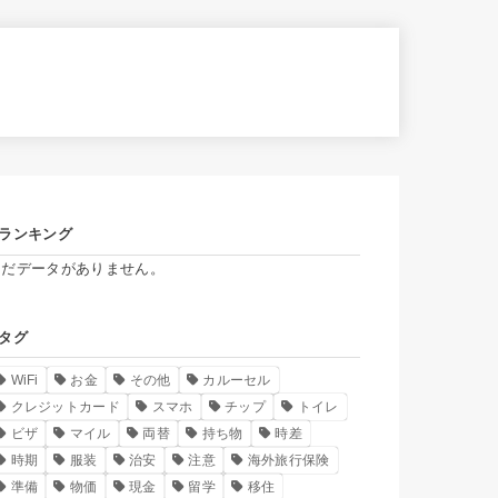
ランキング
まだデータがありません。
タグ
WiFi
お金
その他
カルーセル
クレジットカード
スマホ
チップ
トイレ
ビザ
マイル
両替
持ち物
時差
時期
服装
治安
注意
海外旅行保険
準備
物価
現金
留学
移住