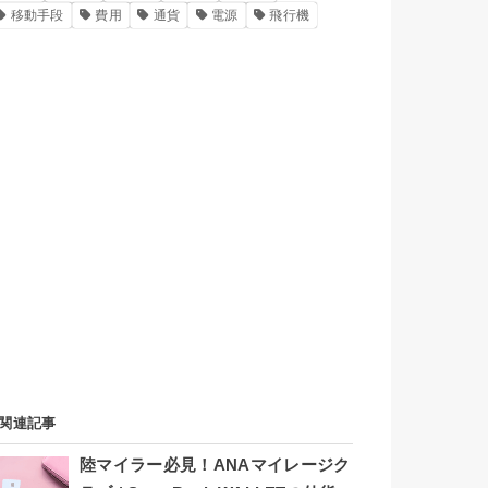
移動手段
費用
通貨
電源
飛行機
関連記事
陸マイラー必見！ANAマイレージク