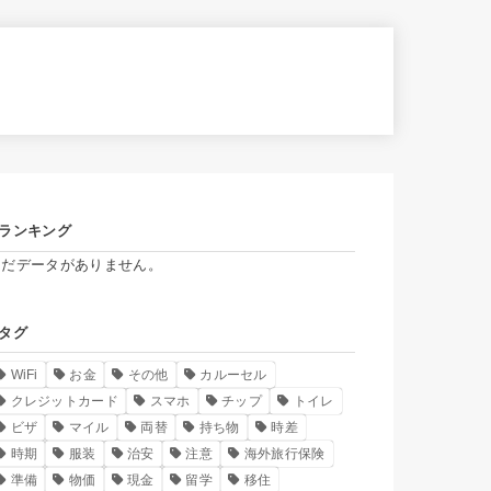
ランキング
まだデータがありません。
タグ
WiFi
お金
その他
カルーセル
クレジットカード
スマホ
チップ
トイレ
ビザ
マイル
両替
持ち物
時差
時期
服装
治安
注意
海外旅行保険
準備
物価
現金
留学
移住