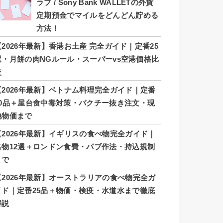
ラブ / Sony Bank WALLETの外貨
定期預金でマイルをどんどん貯める
方法！
【2026年最新】香港お土産 完全ガイド｜定番25
選・月餅の肉NGルール・スーパーvs空港価格比
較
【2026年最新】ベトナム料理完全ガイド｜定番
20品＋屋台食中毒対策・パクチー抜き注文・現
地物価まで
【2026年最新】イギリスの食べ物完全ガイド｜
名物12選＋ロンドン食費・パブ作法・持込規制
まで
【2026年最新】オーストラリアの食べ物完全ガ
イド｜定番25品＋物価・検疫・水道水まで徹底
解説