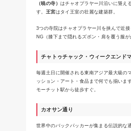
（暁の寺）
はチャオプラヤー川沿いに聳え
す。
王宮
はタイ王室の壮麗な建築群。
3つの寺院はチャオプラヤー川を挟んで近
NG（膝下まで隠れるズボン・肩を覆う服が
チャトゥチャック・ウィークエンド
毎週土日に開催される東南アジア最大級のマー
ッション・アート・食品まで何でも揃います
モーチット駅から徒歩すぐ。
カオサン通り
世界中のバックパッカーが集まる伝説的な