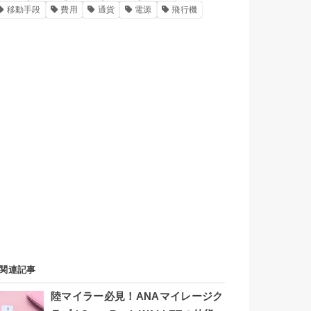
移動手段
費用
通貨
電源
飛行機
関連記事
陸マイラー必見！ANAマイレージク