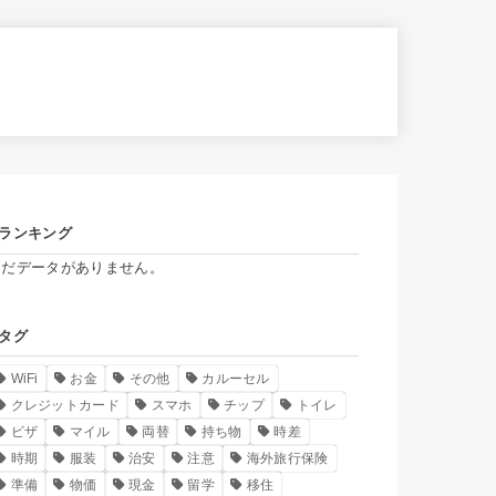
ランキング
まだデータがありません。
タグ
WiFi
お金
その他
カルーセル
クレジットカード
スマホ
チップ
トイレ
ビザ
マイル
両替
持ち物
時差
時期
服装
治安
注意
海外旅行保険
準備
物価
現金
留学
移住