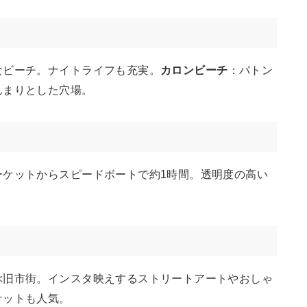
なビーチ。ナイトライフも充実。
カロンビーチ
：パトン
んまりとした穴場。
ーケットからスピードボートで約1時間。透明度の高い
ぶ旧市街。インスタ映えするストリートアートやおしゃ
ケットも人気。