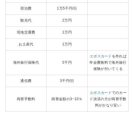
宿泊費
1万5千円/日
観光代
2万円
現地交通費
1万円
お土産代
1万円
エポスカード
を作れば
海外旅行保険代
5千円
年会費無料で海外旅行
保険が付いてくる
通信費
3千円/日
エポスカード
でのカー
両替手数料
両替金額の3~10％
ド決済の方が両替手数
料がかなり安い