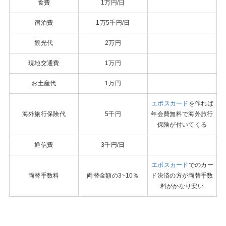
食費
1万円/日
宿泊費
1万5千円/日
観光代
2万円
現地交通費
1万円
お土産代
1万円
エポスカード
を作れば
海外旅行保険代
5千円
年会費無料で海外旅行
保険が付いてくる
通信費
3千円/日
エポスカード
でのカー
両替手数料
両替金額の3~10％
ド決済の方が両替手数
料がかなり安い