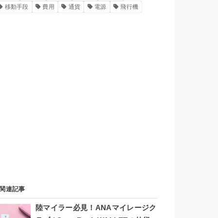
移動手段
費用
通貨
電源
飛行機
関連記事
陸マイラー必見！ANAマイレージク