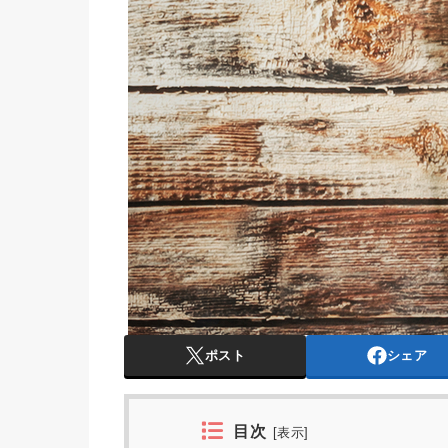
ポスト
シェア
目次
[
表示
]