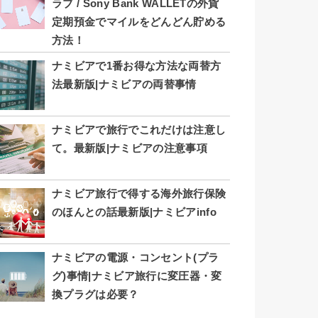
ラブ / Sony Bank WALLETの外貨
定期預金でマイルをどんどん貯める
方法！
ナミビアで1番お得な方法な両替方
法最新版|ナミビアの両替事情
ナミビアで旅行でこれだけは注意し
て。最新版|ナミビアの注意事項
ナミビア旅行で得する海外旅行保険
のほんとの話最新版|ナミビアinfo
ナミビアの電源・コンセント(プラ
グ)事情|ナミビア旅行に変圧器・変
換プラグは必要？