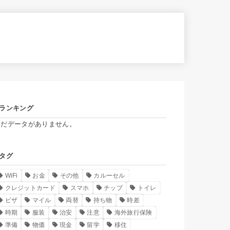
ランキング
まだデータがありません。
タグ
WiFi
お金
その他
カルーセル
クレジットカード
スマホ
チップ
トイレ
ビザ
マイル
両替
持ち物
時差
時期
服装
治安
注意
海外旅行保険
準備
物価
現金
留学
移住