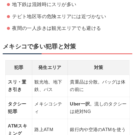
地下鉄は混雑時にスリが多い
テピト地区等の危険エリアには近づかない
夜間の一人歩きは観光エリアでも避ける
メキシコで多い犯罪と対策
犯罪
発生エリア
対策
スリ・置
観光地、地下
貴重品は分散。バッグは体
き引き
鉄、バス
の前に
タクシー
メキシコシテ
Uber一択
。流しのタクシー
犯罪
ィ
は絶対NG
ATMスキ
路上ATM
銀行内や空港のATMを使う
ミング