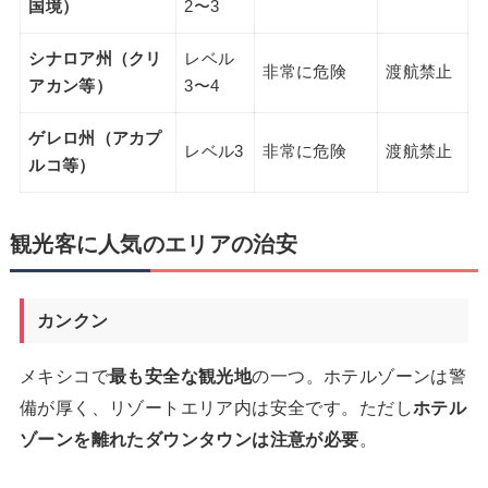
国境）
2〜3
シナロア州（クリ
レベル
非常に危険
渡航禁止
アカン等）
3〜4
ゲレロ州（アカプ
レベル3
非常に危険
渡航禁止
ルコ等）
観光客に人気のエリアの治安
カンクン
メキシコで
最も安全な観光地
の一つ。ホテルゾーンは警
備が厚く、リゾートエリア内は安全です。ただし
ホテル
ゾーンを離れたダウンタウンは注意が必要
。