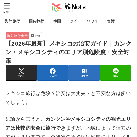
MENU
海外旅行
国内旅行
韓国
タイ
ハワイ
台湾
海外旅行全般
PR
【2026年最新】メキシコの治安ガイド｜カンク
ン・メキシコシティのエリア別危険度・安全対
策
ポスト
シェア
はてブ
送る
メキシコ旅行は危険？治安は大丈夫？と不安な方は多い
でしょう。
結論から言うと、
カンクンやメキシコシティの観光エリ
アは比較的安全に旅行できます
が、地域によって治安の
差が大きい国です。外務省の危険度は地域によりレベル