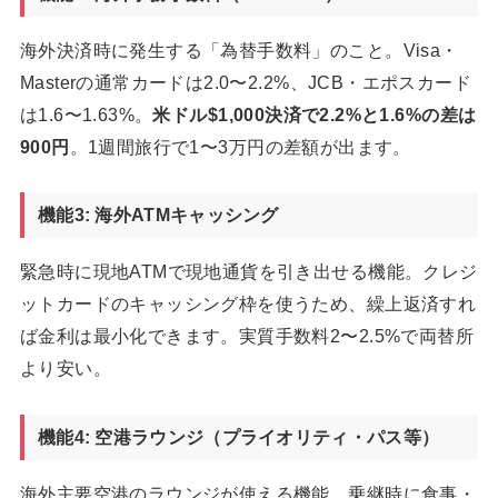
海外決済時に発生する「為替手数料」のこと。Visa・
Masterの通常カードは2.0〜2.2%、JCB・エポスカード
は1.6〜1.63%。
米ドル$1,000決済で2.2%と1.6%の差は
900円
。1週間旅行で1〜3万円の差額が出ます。
機能3: 海外ATMキャッシング
緊急時に現地ATMで現地通貨を引き出せる機能。クレジ
ットカードのキャッシング枠を使うため、繰上返済すれ
ば金利は最小化できます。実質手数料2〜2.5%で両替所
より安い。
機能4: 空港ラウンジ（プライオリティ・パス等）
海外主要空港のラウンジが使える機能。乗継時に食事・