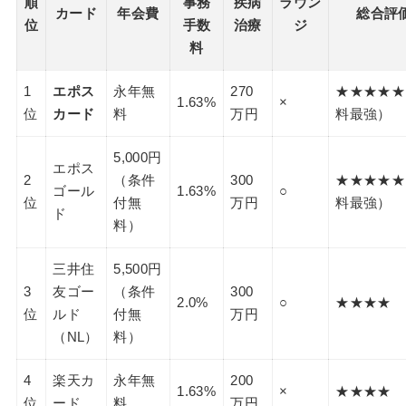
順
事務
疾病
ラウン
カード
年会費
総合評
位
手数
治療
ジ
料
1
エポス
永年無
270
★★★★★
1.63%
×
位
カード
料
万円
料最強）
5,000円
エポス
2
（条件
300
★★★★★
ゴール
1.63%
○
位
付無
万円
料最強）
ド
料）
三井住
5,500円
3
友ゴー
（条件
300
2.0%
○
★★★★
位
ルド
付無
万円
（NL）
料）
4
楽天カ
永年無
200
1.63%
×
★★★★
位
ード
料
万円