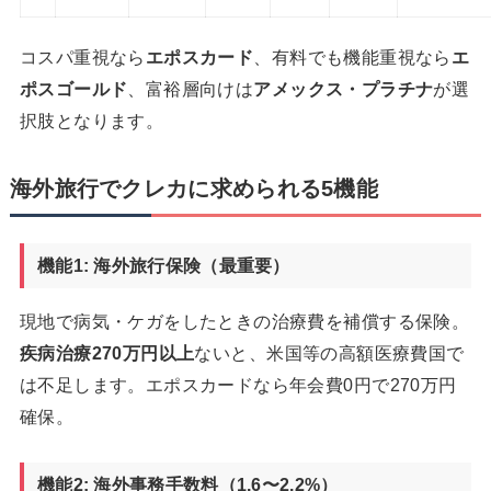
コスパ重視なら
エポスカード
、有料でも機能重視なら
エ
ポスゴールド
、富裕層向けは
アメックス・プラチナ
が選
択肢となります。
海外旅行でクレカに求められる5機能
機能1: 海外旅行保険（最重要）
現地で病気・ケガをしたときの治療費を補償する保険。
疾病治療270万円以上
ないと、米国等の高額医療費国で
は不足します。エポスカードなら年会費0円で270万円
確保。
機能2: 海外事務手数料（1.6〜2.2%）