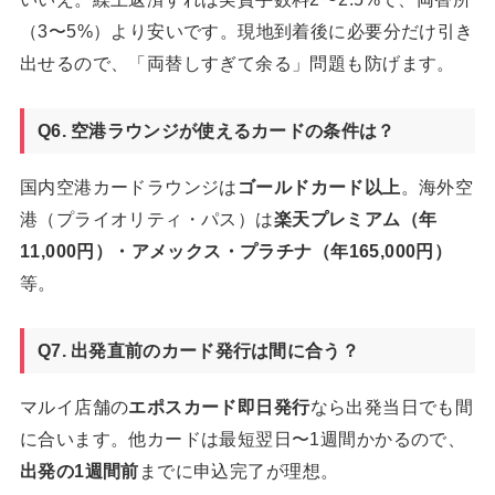
（3〜5%）より安いです。現地到着後に必要分だけ引き
出せるので、「両替しすぎて余る」問題も防げます。
Q6. 空港ラウンジが使えるカードの条件は？
国内空港カードラウンジは
ゴールドカード以上
。海外空
港（プライオリティ・パス）は
楽天プレミアム（年
11,000円）・アメックス・プラチナ（年165,000円）
等。
Q7. 出発直前のカード発行は間に合う？
マルイ店舗の
エポスカード即日発行
なら出発当日でも間
に合います。他カードは最短翌日〜1週間かかるので、
出発の1週間前
までに申込完了が理想。