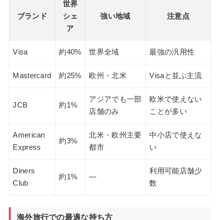
世界
ブランド
シェ
強い地域
注意点
ア
Visa
約40%
世界全域
最強の汎用性
Mastercard
約25%
欧州・北米
Visaと並ぶ主流
アジアでも一部
欧米で使えない
JCB
約1%
店舗のみ
ことが多い
American
北米・欧州主要
中小店で使えな
約3%
Express
都市
い
Diners
利用可能店舗少
約1%
—
Club
数
海外旅行での最適な持ち方