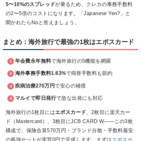
5〜10%のスプレッド
が乗るため、クレカの事務手数料
の2〜5倍のコストになります。「Japanese Yen?」と
聞かれたらNoと答えましょう。
まとめ：海外旅行で最強の1枚はエポスカード
年会費永年無料
で海外旅行の5機能を網羅
海外事務手数料1.63%
で両替手数料も節約
疾病治療270万円
で安心の補償
マルイで即日発行
で急な出発にも対応
海外旅行の1枚目には
エポスカード
、2枚目に楽天カー
ド（Mastercard）、3枚目にJCB CARD W——この3枚
構成で、保険合算570万円・ブランド分散・手数料最安
の最強セットが実質0円で完成します。まずは
エポスカ