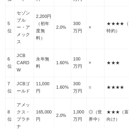
セゾン
2,200円
ブル
5
（初年
300
★★★★（
ー・ア
2.0%
×
位
度無
万円
特約）
メック
料）
ス
JCB
6
永年無
100
CARD
1.60%
×
★★★
位
料
万円
W
7
JCBゴ
11,000
300
1.60%
○
★★★★
位
ールド
円
万円
アメッ
8
クス・
165,000
1,000
◎（世
★★★（富
2.0%
位
プラチ
円
万円
界中）
向け）
ナ