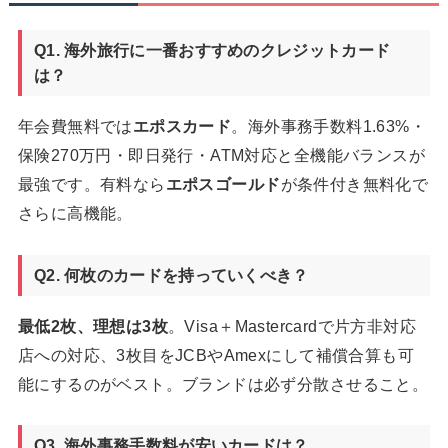
Q1. 海外旅行に一番おすすめのクレジットカード
は？
年会費無料では
エポスカード
。海外事務手数料1.63%・
保険270万円・即日発行・ATM対応と全機能バランスが
最強です。有料なら
エポスゴールド
が条件付き無料化で
さらに高機能。
Q2. 何枚のカードを持っていくべき？
最低2枚、理想は3枚
。Visa＋Mastercardで片方非対応
店への対応、3枚目をJCBやAmexにして補償合算も可
能にするのがベスト。ブランドは必ず分散させること。
Q3. 海外事務手数料が安いカードは？