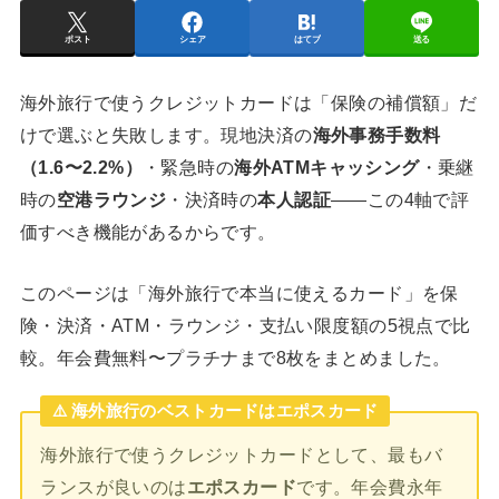
ポスト
シェア
はてブ
送る
海外旅行で使うクレジットカードは「保険の補償額」だ
けで選ぶと失敗します。現地決済の
海外事務手数料
（1.6〜2.2%）
・緊急時の
海外ATMキャッシング
・乗継
時の
空港ラウンジ
・決済時の
本人認証
——この4軸で評
価すべき機能があるからです。
このページは「海外旅行で本当に使えるカード」を保
険・決済・ATM・ラウンジ・支払い限度額の5視点で比
較。年会費無料〜プラチナまで8枚をまとめました。
⚠️ 海外旅行のベストカードはエポスカード
海外旅行で使うクレジットカードとして、最もバ
ランスが良いのは
エポスカード
です。年会費永年