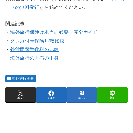
ードの無料発行
から始めてください。
関連記事：
・
海外旅行保険は本当に必要？完全ガイド
・
クレカ付帯保険12枚比較
・
外貨両替手数料の比較
・
海外旅行の財布の中身
海外旅行全般
ポスト
シェア
はてブ
送る