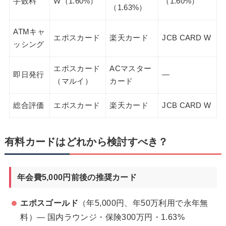
手数料
W（1.60%）
（1.60%）
（1.63%）
ATMキャ
エポスカード
楽天カード
JCB CARD W
ッシング
エポスカード
ACマスター
即日発行
—
（マルイ）
カード
総合評価
エポスカード
楽天カード
JCB CARD W
有料カードはどれから検討すべき？
年会費5,000円前後の推奨カード
エポスゴールド
（年5,000円、年50万利用で永年無
料）— 国内ラウンジ・保険300万円・1.63%