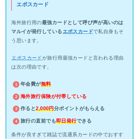
エポスカード
海外旅行用の
最強カードとして呼び声が高いのは
マルイが発行している
エポスカード
で私自身もそ
う思います。
エポスカード
が旅行用最強カードと言われる理由
は次の理由です。
年会費が
無料
海外旅行保険が
付帯している
作ると
2,000円
分ポイントがもらえる
旅行の直前でも
即日発行
できる
条件が良すぎて雑誌で流通系カードの中でおすす