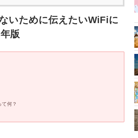
ないために伝えたいWiFiに
8年版
って何？