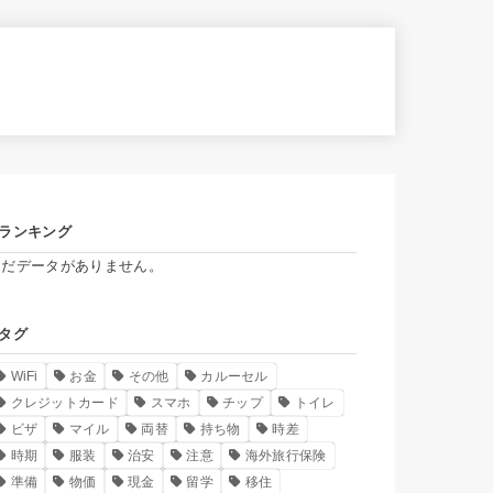
ランキング
まだデータがありません。
タグ
WiFi
お金
その他
カルーセル
クレジットカード
スマホ
チップ
トイレ
ビザ
マイル
両替
持ち物
時差
時期
服装
治安
注意
海外旅行保険
準備
物価
現金
留学
移住