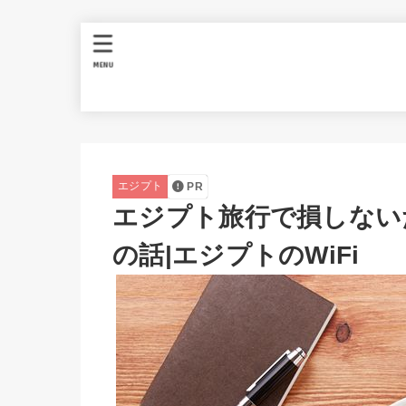
MENU
エジプト
PR
エジプト旅行で損しないた
の話|エジプトのWiFi