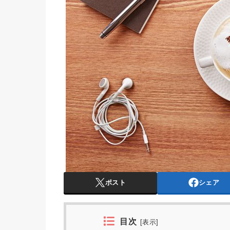
ポスト
シェア
目次
[
表示
]