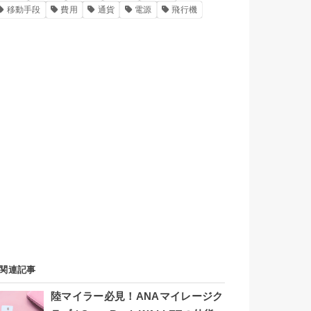
移動手段
費用
通貨
電源
飛行機
関連記事
陸マイラー必見！ANAマイレージク