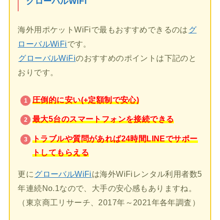
グローバルWiFi
海外用ポケットWiFiで最もおすすめできるのは
グ
ローバルWiFi
です。
グローバルWiFi
のおすすめのポイントは下記のと
おりです。
圧倒的に安い(+定額制で安心)
最大5台のスマートフォンを接続できる
トラブルや質問があれば24時間LINEでサポー
トしてもらえる
更に
グローバルWiFi
は海外WiFiレンタル利用者数5
年連続No.1なので、大手の安心感もありますね。
（東京商工リサーチ、2017年～2021年各年調査）