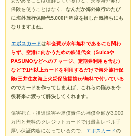
要があることは理解しているけど、実際海外旅行
保険を使うことはなく、
なんだか海外旅行のたび
に海外旅行保険代5,000円程度を損した気持ちにも
なりますよね。
エポスカード
は
年会費が永年無料であるにも関わ
らず、空港に向かうための鉄道代金（Suicaや
PASUMOなどへのチャージ、定期券利用も含む）
などで1円以上カードを利用するだけで海外旅行保
険(三井住友海上火災保険提携)が無料で付いている
のでカードを作ってしまえば、これらの悩みを今
後将来に渡って解決してくれます。
傷害死亡・後遺障害や賠償責任の補償金額が3,000
万円と無料のクレジットカードでは最高レベル手
厚い保証内容になっているので、
エポスカード
の