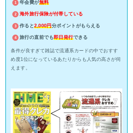
年会費が
無料
海外旅行保険が
付帯している
作ると
2,000円
分ポイントがもらえる
旅行の直前でも
即日発行
できる
条件が良すぎて雑誌で流通系カードの中でおすす
め度1位になっているあたりからも人気の高さが伺
えます。