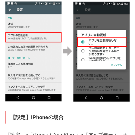
【設定】iPhoneの場合
「設定」>「iTunes＆App Store」>「アップデート」オ