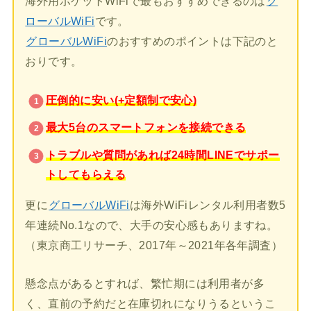
海外用ポケットWiFiで最もおすすめできるのは
グ
ローバルWiFi
です。
グローバルWiFi
のおすすめのポイントは下記のと
おりです。
圧倒的に安い(+定額制で安心)
最大5台のスマートフォンを接続できる
トラブルや質問があれば24時間LINEでサポー
トしてもらえる
更に
グローバルWiFi
は海外WiFiレンタル利用者数5
年連続No.1なので、大手の安心感もありますね。
（東京商工リサーチ、2017年～2021年各年調査）
懸念点があるとすれば、繁忙期には利用者が多
く、直前の予約だと在庫切れになりうるというこ