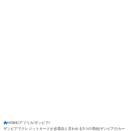
HOME
アフリカ
ザンビア
ザンビアでクレジットカードが必需品と言われる3つの理由|ザンビアのカー