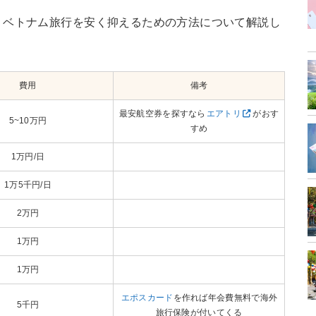
、ベトナム旅行を安く抑えるための方法について解説し
費用
備考
最安航空券を探すなら
エアトリ
がおす
5~10万円
すめ
1万円/日
1万5千円/日
2万円
1万円
1万円
エポスカード
を作れば年会費無料で海外
5千円
旅行保険が付いてくる