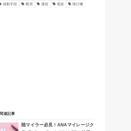
移動手段
費用
通貨
電源
飛行機
関連記事
陸マイラー必見！ANAマイレージク