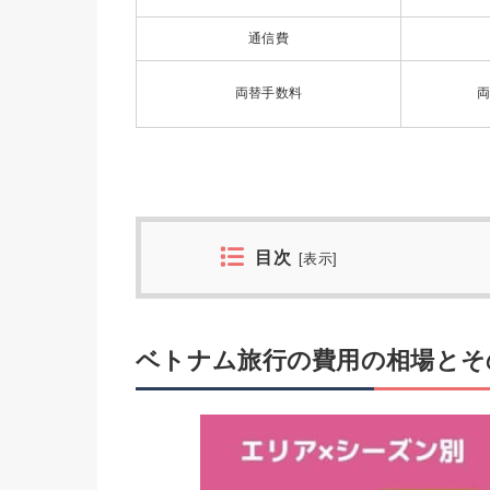
通信費
両替手数料
両
目次
[
表示
]
ベトナム旅行の費用の相場とそ