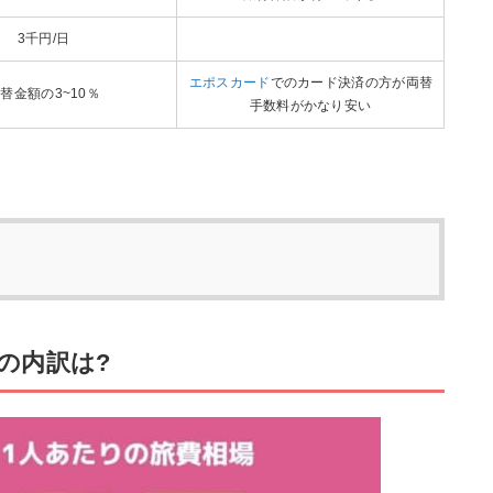
3千円/日
エポスカード
でのカード決済の方が両替
替金額の3~10％
手数料がかなり安い
の内訳は?