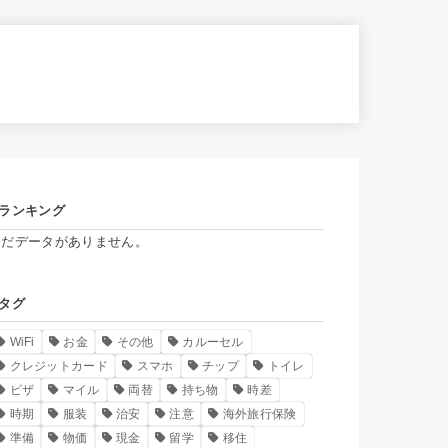
ランキング
まだデータがありません。
タグ
WiFi
お金
その他
カルーセル
クレジットカード
スマホ
チップ
トイレ
ビザ
マイル
両替
持ち物
時差
時期
服装
治安
注意
海外旅行保険
準備
物価
現金
留学
移住