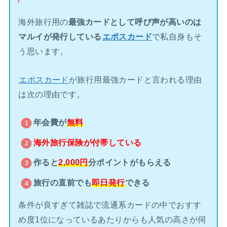
海外旅行用の
最強カードとして呼び声が高いのは
マルイが発行している
エポスカード
で私自身もそ
う思います。
エポスカード
が旅行用最強カードと言われる理由
は次の理由です。
年会費が
無料
海外旅行保険が
付帯している
作ると
2,000円
分ポイントがもらえる
旅行の直前でも
即日発行
できる
条件が良すぎて雑誌で流通系カードの中でおすす
め度1位になっているあたりからも人気の高さが伺