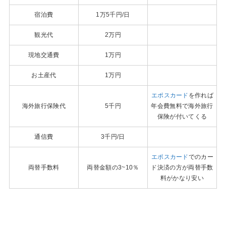
宿泊費
1万5千円/日
観光代
2万円
現地交通費
1万円
お土産代
1万円
エポスカード
を作れば
海外旅行保険代
5千円
年会費無料で海外旅行
保険が付いてくる
通信費
3千円/日
エポスカード
でのカー
両替手数料
両替金額の3~10％
ド決済の方が両替手数
料がかなり安い