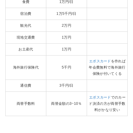
食費
1万円/日
宿泊費
1万5千円/日
観光代
2万円
現地交通費
1万円
お土産代
1万円
エポスカード
を作れば
海外旅行保険代
5千円
年会費無料で海外旅行
保険が付いてくる
通信費
3千円/日
エポスカード
でのカー
両替手数料
両替金額の3~10％
ド決済の方が両替手数
料がかなり安い